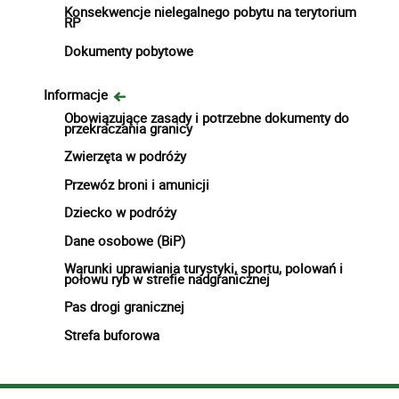
Konsekwencje nielegalnego pobytu na terytorium
RP
Dokumenty pobytowe
Informacje
Obowiązujące zasady i potrzebne dokumenty do
przekraczania granicy
Zwierzęta w podróży
Przewóz broni i amunicji
Dziecko w podróży
Dane osobowe (BiP)
Warunki uprawiania turystyki, sportu, polowań i
połowu ryb w strefie nadgranicznej
Pas drogi granicznej
Strefa buforowa