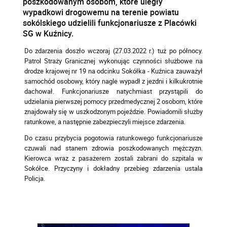
poszkodowanym osobom, które uległy
wypadkowi drogowemu na terenie powiatu
sokólskiego udzielili funkcjonariusze z Placówki
SG w Kuźnicy.
Do zdarzenia doszło wczoraj (27.03.2022 r.) tuż po północy.
Patrol Straży Granicznej wykonując czynności służbowe na
drodze krajowej nr 19 na odcinku Sokółka - Kuźnica zauważył
samochód osobowy, który nagle wypadł z jezdni i kilkukrotnie
dachował. Funkcjonariusze natychmiast przystąpili do
udzielania pierwszej pomocy przedmedycznej 2 osobom, które
znajdowały się w uszkodzonym pojeździe. Powiadomili służby
ratunkowe, a następnie zabezpieczyli miejsce zdarzenia.
Do czasu przybycia pogotowia ratunkowego funkcjonariusze
czuwali nad stanem zdrowia poszkodowanych mężczyzn.
Kierowca wraz z pasażerem zostali zabrani do szpitala w
Sokółce. Przyczyny i dokładny przebieg zdarzenia ustala
Policja.