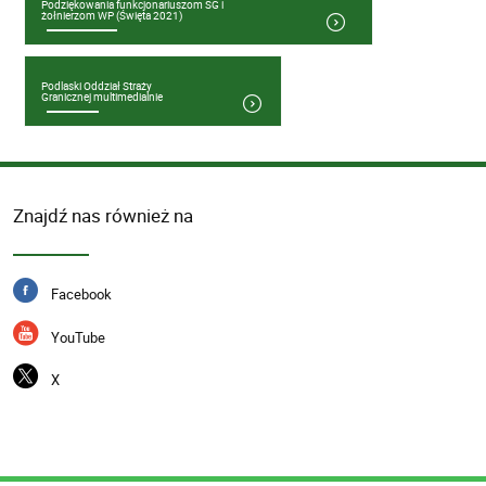
Podziękowania funkcjonariuszom SG i
żołnierzom WP (Święta 2021)
Podlaski Oddział Straży
Granicznej multimedialnie
Znajdź nas również na
Facebook
YouTube
X