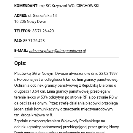
KOMENDANT:
mjr SG Krzysztof WOJCIECHOWSKI
ADRES:
ul. Sidrzańska 13
16-205 Nowy Dwór
TELEFON:
85 71 26 420
FAX:
85 71 26 425
E-MAIL:
sdo.nowydwor@strazgraniczna.pl
Opis:
Placówkę SG w Nowym Dworze utworzono w dniu 22.02.1997
r. Położona jest w odległości 6 km od linii granicy państwowej.
Ochrania odcinek granicy państwowej z Republiką Białoruś o
długości 13,64 km. Linia granicy państwowej przebiega w
terenie lekko w 50% odkrytym po stronie RP, a po stronie RB w
całości zalesionym. Przez strefę działania placówki przebiega
jeden szlak komunikacyjny o znaczeniu międzynarodowym,
tzn. droga krajowa nr 8.
Zgodnie z rozporządzeniem Wojewody Podlaskiego na
odcinku granicy państwowej przebiegającej przez gminę Nowy
Dwór wprowadzono zakaz przebywania na pasie drogi