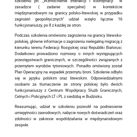
szkoleniu pn. „Wzmocnienie interakcji i koordynacji w
zasadzce ( zadanie specjalne) w kontekście
międzynarodowym na granicy polsko-litewskiej w przypadku
zagrożeń geopolitycznych" udział wzięło łącznie 16
funkcjonariuszy, po 8 z każdej ze stron.
Podczas szkolenia omówiono zagrożenia na granicy litewsko-
polskiej, główne informacje o zagrożeniu nielegalną migracją z
kierunku terenu Federacji Rosyjskiej oraz Republiki Białorusi.
Dodatkowo prowadzono rozmowy o innych występujących
przestępstwach granicznych, w szczególności związanych z
przemytem wyrobów tytoniowych.. Ponadto omówiony został
Plan Operacyjny na wypadek przemytu broni. Szkolenie odbyło
się w języku polskim oraz litewskim. Odpowiedzialnymi
osobami za tłumaczenie ze strony polskiej było dwóch
funkcjonariuszy z Centrum Współpracy Służb Granicznych,
Celnych i Policyjnych LT i PL z siedzibą w Budzisku.
Reasumując, udział w szkoleniu pozwolił na podniesienie
umiejętności zawodowych, nabycie nowych doświadczeń oraz
zdolności w zakresie współdziałania w międzynarodowym
zespole.