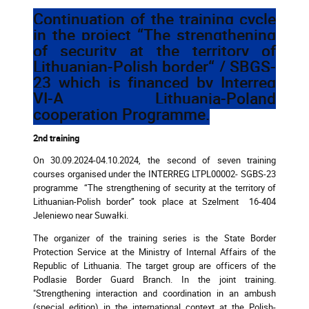
Continuation of the training cycle
in the project “The strengthening
of security at the territory of
Lithuanian-Polish border“ / SBGS-
23 which is financed by Interreg
VI-A Lithuania-Poland
cooperation Programme.
2nd training
On 30.09.2024-04.10.2024, the second of seven training
courses organised under the INTERREG LTPL00002- SGBS-23
programme “The strengthening of security at the territory of
Lithuanian-Polish border” took place at Szelment 16-404
Jeleniewo near Suwałki.
The organizer of the training series is the State Border
Protection Service at the Ministry of Internal Affairs of the
Republic of Lithuania. The target group are officers of the
Podlasie Border Guard Branch. In the joint training.
"Strengthening interaction and coordination in an ambush
(special edition) in the international context at the Polish-