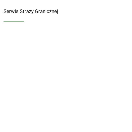
Serwis Straży Granicznej
Ochrona danych osobowych
Newsletter
Polityka prywatności
Biuletyn Informacji Publicznej
Informacja o komunikowaniu się
Prawa autorskie
mapa serwisu
deklaracja dostępności
kanał RSS