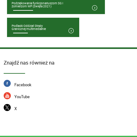
Podziękowania funkcjonariuszom SG i
żołnierzom WP (Święta 2021)
Podlaski Oddział Straży
Granicznej multimedialnie
Znajdź nas również na
Facebook
YouTube
X