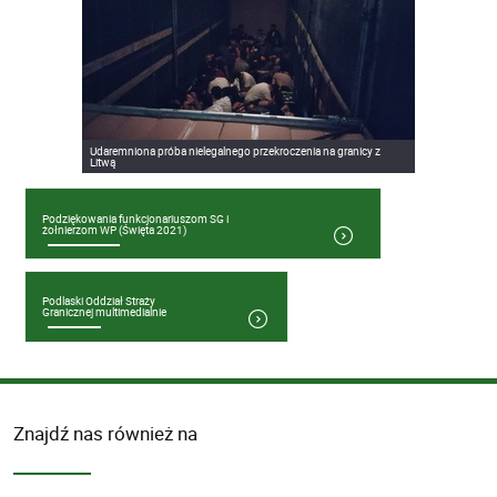
Udaremniona próba nielegalnego przekroczenia na granicy z
Litwą
Podziękowania funkcjonariuszom SG i
żołnierzom WP (Święta 2021)
Podlaski Oddział Straży
Granicznej multimedialnie
Znajdź nas również na