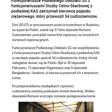
Funkcjonariusze Podlaskiego Oddziału SG z
funkcjonariuszami Służby Celno-Skarbowej z
podlaskiej KAS zatrzymali kierowcę pojazdu
ciężarowego, który przewoził 54 cudzoziemców.
Dziś (03.07) w tymczasowym punkcie kontrolnym w Budzisku,
na wjazd do Polski, stawił się 37-letni obywatel Rumunii.
Cudzoziemiec prowadził samochód ciężarowy na rumuńskich
numerach rejestracyjnych.
Funkcjonariusze Podlaskiego Oddziału SG we współdziałaniu
z funkcjonariuszami Służby Celno-Skarbowej z podlaskiej KAS
w naczepie pojazdu ujawnili 54 cudzoziemców, którzy chcieli
nielegalnie dostać się do Polski. Byli to 30 obywateli
Pakistanu, 15 obywateli Afganistanu oraz 9 obywateli
Bangladeszu. Ustalono, iż kierowca przewoził ich z terytorium
Łotwy.
Po przeprowadzeniu niezbędnych czynności
cudzoziemcy zostaną przekazani stronie litewskiej. Wobec
obywatela Rumunii wszczęte zostanie postępowanie karne.