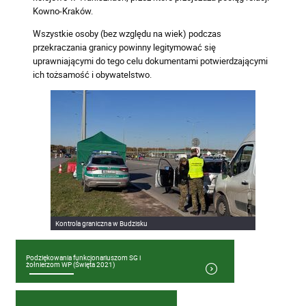
Kowno-Kraków.
Wszystkie osoby (bez względu na wiek) podczas
przekraczania granicy powinny legitymować się
uprawniającymi do tego celu dokumentami potwierdzającymi
ich tożsamość i obywatelstwo.
Kontrola graniczna w Budzisku
Podziękowania funkcjonariuszom SG i
żołnierzom WP (Święta 2021)