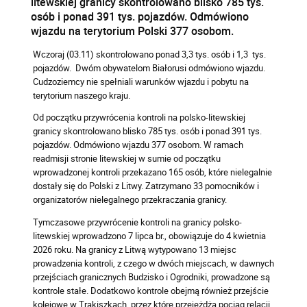
litewskiej granicy skontrolowano blisko 785 tys.
osób i ponad 391 tys. pojazdów. Odmówiono
wjazdu na terytorium Polski 377 osobom.
Wczoraj (03.11) skontrolowano ponad 3,3 tys. osób i 1,3 tys.
pojazdów. Dwóm obywatelom Białorusi odmówiono wjazdu.
Cudzoziemcy nie spełniali warunków wjazdu i pobytu na
terytorium naszego kraju.
Od początku przywrócenia kontroli na polsko-litewskiej
granicy skontrolowano blisko 785 tys. osób i ponad 391 tys.
pojazdów. Odmówiono wjazdu 377 osobom. W ramach
readmisji stronie litewskiej w sumie od początku
wprowadzonej kontroli przekazano 165 osób, które nielegalnie
dostały się do Polski z Litwy. Zatrzymano 33 pomocników i
organizatorów nielegalnego przekraczania granicy.
Tymczasowe przywrócenie kontroli na granicy polsko-
litewskiej wprowadzono 7 lipca br., obowiązuje do 4 kwietnia
2026 roku. Na granicy z Litwą wytypowano 13 miejsc
prowadzenia kontroli, z czego w dwóch miejscach, w dawnych
przejściach granicznych Budzisko i Ogrodniki, prowadzone są
kontrole stałe. Dodatkowo kontrole obejmą również przejście
kolejowe w Trakiszkach, przez które przejeżdża pociąg relacji