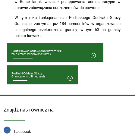
w Rutce-Tartak wszczął postępowania administracyjne w
sprawie zobowiązania cudzoziemców do powrotu.
W tym roku funkcjonariusze Podlaskiego Oddziału Straży
Granicznej zatrzymali już 184 pomocników w organizowaniu
nielegalnego przekroczenia granicy, w tym 53 na granicy
polsko-litewskiej.
Podziękowania funkcjonariuszom SG i
żołnierzom WP (Święta 2021)
Podlaski Oddział Straży
Granicznej multimedialnie
Znajdź nas również na
Facebook