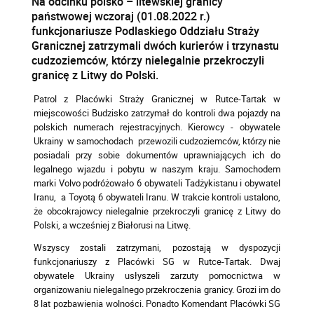
Na odcinku polsko – litewskiej granicy
państwowej wczoraj (01.08.2022 r.)
funkcjonariusze Podlaskiego Oddziału Straży
Granicznej zatrzymali dwóch kurierów i trzynastu
cudzoziemców, którzy nielegalnie przekroczyli
granicę z Litwy do Polski.
Patrol z Placówki Straży Granicznej w Rutce-Tartak w
miejscowości Budzisko zatrzymał do kontroli dwa pojazdy na
polskich numerach rejestracyjnych. Kierowcy - obywatele
Ukrainy w samochodach przewozili cudzoziemców, którzy nie
posiadali przy sobie dokumentów uprawniających ich do
legalnego wjazdu i pobytu w naszym kraju. Samochodem
marki Volvo podróżowało 6 obywateli Tadżykistanu i obywatel
Iranu, a Toyotą 6 obywateli Iranu. W trakcie kontroli ustalono,
że obcokrajowcy nielegalnie przekroczyli granicę z Litwy do
Polski, a wcześniej z Białorusi na Litwę.
Wszyscy zostali zatrzymani, pozostają w dyspozycji
funkcjonariuszy z Placówki SG w Rutce-Tartak. Dwaj
obywatele Ukrainy usłyszeli zarzuty pomocnictwa w
organizowaniu nielegalnego przekroczenia granicy. Grozi im do
8 lat pozbawienia wolności. Ponadto Komendant Placówki SG