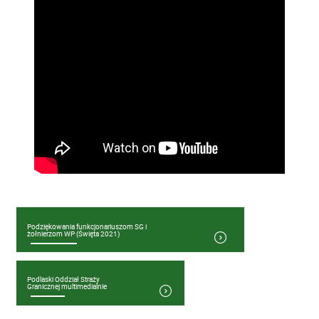
Podziękowania funkcjonariuszom SG i
żołnierzom WP (Święta 2021)
Podlaski Oddział Straży
Granicznej multimedialnie