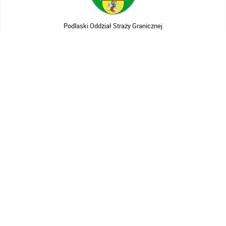
Podlaski Oddział Straży Granicznej
Serwis Straży Granicznej
Ochrona danych osobowych
Newsletter
Polityka prywatności
Biuletyn Informacji Publicznej
Informacja o komunikowaniu się