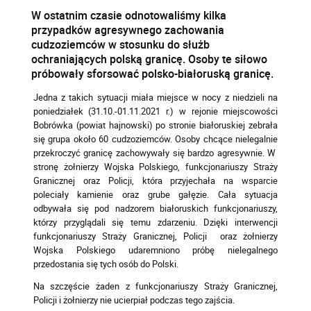
W ostatnim czasie odnotowaliśmy kilka
przypadków agresywnego zachowania
cudzoziemców w stosunku do służb
ochraniających polską granicę. Osoby te siłowo
próbowały sforsować polsko-białoruską granicę.
Jedna z takich sytuacji miała miejsce w nocy z niedzieli na
poniedziałek (31.10.-01.11.2021 r.) w rejonie miejscowości
Bobrówka (powiat hajnowski) po stronie białoruskiej zebrała
się grupa około 60 cudzoziemców. Osoby chcące nielegalnie
przekroczyć granicę zachowywały się bardzo agresywnie. W
stronę żołnierzy Wojska Polskiego, funkcjonariuszy Straży
Granicznej oraz Policji, która przyjechała na wsparcie
poleciały kamienie oraz grube gałęzie. Cała sytuacja
odbywała się pod nadzorem białoruskich funkcjonariuszy,
którzy przyglądali się temu zdarzeniu. Dzięki interwencji
funkcjonariuszy Straży Granicznej, Policji oraz żołnierzy
Wojska Polskiego udaremniono próbę nielegalnego
przedostania się tych osób do Polski.
Na szczęście żaden z funkcjonariuszy Straży Granicznej,
Policji i żołnierzy nie ucierpiał podczas tego zajścia.