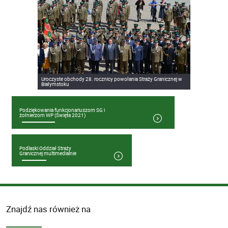
Uroczyste obchody 28. rocznicy powołania Straży Granicznej w
Białymstoku
Podziękowania funkcjonariuszom SG i
żołnierzom WP (Święta 2021)
Podlaski Oddział Straży
Granicznej multimedialnie
Znajdź nas również na