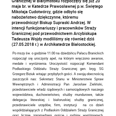
Granicznej w Białymstoku rozpoczęły się już 20
maja br. w Katedrze Prawosławnej p.w. Świętego
Mikołaja Cudotwórcy, gdzie odbyło się
nabożeństwo dziękczynne, któremu
przewodniczył Biskup Supraski Andrzej. W
intencji funkcjonariuszy i pracowników Straży
Granicznej pod przewodnictwem Arcybiskupa
Tadeusza Wojdy modliliśmy się również dziś
(27.05.2018 r.) w Archikatedrze Białostockiej.
Po mszy św. o godzinie 11.00 na dziedzińcu Pałacu Branickich
rozpoczął się uroczysty apel, na którym wręczono awanse,
medale i wyróżnienia. Uroczystość rozpoczął Komendant
Podlaskiego Oddziału Straży Granicznej gen. bryg. SG
Grzegorz Biziuk witając przybyłych gości. A swoją obecnością
zaszczycili nas: Sekretarz Stanu w Ministerstwie Spraw
Wewnętrznych i Administracji Pan Jarosław Zieliński,
przedstawiciele władz rządowych i samorządowych naszego
województwa, duchowieństwo, służby mundurowe, także
delegacja litewskiej i białoruskiej służby granicznej,
przedstawiciele urzędów, firm, instytucji na co dzień
współdziałających z Podlaskim Oddziałem Straży Granicznej
oraz licznie zgromadzeni goście i rodziny wyróżnianych.