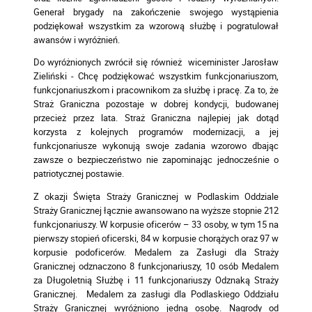
Generał brygady na zakończenie swojego wystąpienia
podziękował wszystkim za wzorową służbę i pogratulował
awansów i wyróżnień.
Do wyróżnionych zwrócił się również wiceminister Jarosław
Zieliński - Chcę podziękować wszystkim funkcjonariuszom,
funkcjonariuszkom i pracownikom za służbę i pracę. Za to, że
Straż Graniczna pozostaje w dobrej kondycji, budowanej
przecież przez lata. Straż Graniczna najlepiej jak dotąd
korzysta z kolejnych programów modernizacji, a jej
funkcjonariusze wykonują swoje zadania wzorowo dbając
zawsze o bezpieczeństwo nie zapominając jednocześnie o
patriotycznej postawie.
Z okazji Święta Straży Granicznej w Podlaskim Oddziale
Straży Granicznej łącznie awansowano na wyższe stopnie 212
funkcjonariuszy. W korpusie oficerów – 33 osoby, w tym 15 na
pierwszy stopień oficerski, 84 w korpusie chorążych oraz 97 w
korpusie podoficerów. Medalem za Zasługi dla Straży
Granicznej odznaczono 8 funkcjonariuszy, 10 osób Medalem
za Długoletnią Służbę i 11 funkcjonariuszy Odznaką Straży
Granicznej. Medalem za zasługi dla Podlaskiego Oddziału
Straży Granicznej wyróżniono jedną osobę. Nagrody od