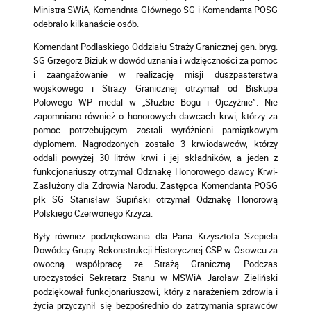
Ministra SWiA, Komendnta Głównego SG i Komendanta POSG
odebrało kilkanaście osób.
Komendant Podlaskiego Oddziału Straży Granicznej gen. bryg.
SG Grzegorz Biziuk w dowód uznania i wdzięczności za pomoc
i zaangażowanie w realizację misji duszpasterstwa
wojskowego i Straży Granicznej otrzymał od Biskupa
Polowego WP medal w „Służbie Bogu i Ojczyźnie”. Nie
zapomniano również o honorowych dawcach krwi, którzy za
pomoc potrzebującym zostali wyróżnieni pamiątkowym
dyplomem. Nagrodzonych zostało 3 krwiodawców, którzy
oddali powyżej 30 litrów krwi i jej składników, a jeden z
funkcjonariuszy otrzymał Odznakę Honorowego dawcy Krwi-
Zasłużony dla Zdrowia Narodu. Zastępca Komendanta POSG
płk SG Stanisław Supiński otrzymał Odznakę Honorową
Polskiego Czerwonego Krzyża.
Były również podziękowania dla Pana Krzysztofa Szepiela
Dowódcy Grupy Rekonstrukcji Historycznej CSP w Osowcu za
owocną współpracę ze Strażą Graniczną. Podczas
uroczystości Sekretarz Stanu w MSWiA Jaroław Zieliński
podziękował funkcjonariuszowi, który z narażeniem zdrowia i
życia przyczynił się bezpośrednio do zatrzymania sprawców