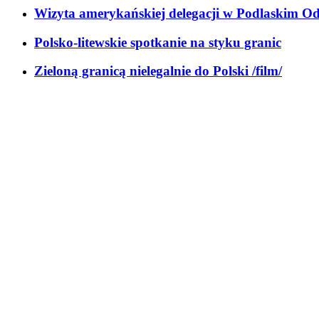
Wizyta amerykańskiej delegacji w Podlaskim Od
Polsko-litewskie spotkanie na styku granic
Zieloną granicą nielegalnie do Polski /film/