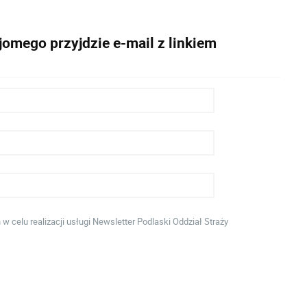
omego przyjdzie e-mail z linkiem
celu realizacji usługi Newsletter Podlaski Oddział Straży