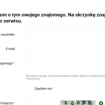
dom o tym swojego znajomego. Na skrzynkę znaj
o serwisu.
i nazwisko
E-mail
znajomego
*
Wyrażam zgodę na przetwarzanie moich danych osobowych w 
Granicznej.
Zgadzam się
*
ormularza
*