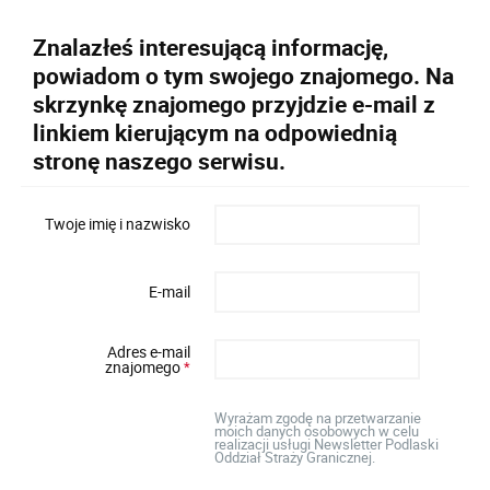
Znalazłeś interesującą informację,
powiadom o tym swojego znajomego. Na
skrzynkę znajomego przyjdzie e-mail z
linkiem kierującym na odpowiednią
stronę naszego serwisu.
Twoje imię i nazwisko
E-mail
Adres e-mail
znajomego
*
Wyrażam zgodę na przetwarzanie
moich danych osobowych w celu
realizacji usługi Newsletter Podlaski
Oddział Straży Granicznej.