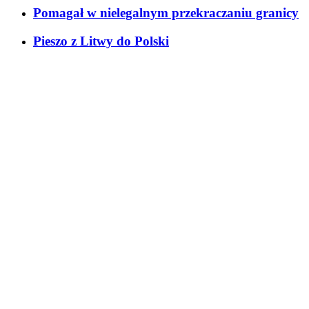
Pomagał w nielegalnym przekraczaniu granicy
Pieszo z Litwy do Polski